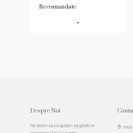
Recomandate
Despre Noi
Conta
Ne dorim sa va ajutam sa gasiti ce
mun. A
inseamna “Acasa” pentru