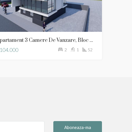
Apartament 3 Camere De Vanzare, Bloc NOU
104.000
2
1
52
Aboneaza-ma