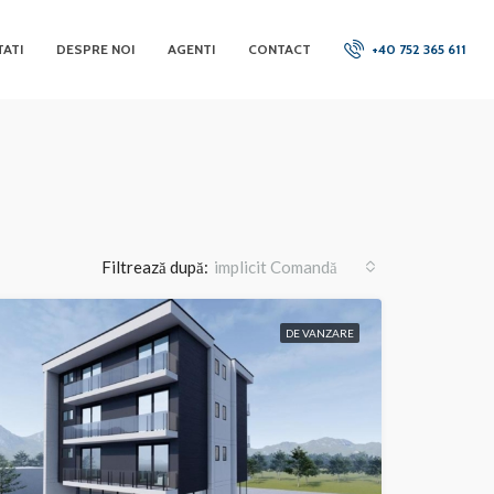
ATI
DESPRE NOI
AGENTI
CONTACT
+40 752 365 611
Filtrează după:
implicit Comandă
DE VANZARE